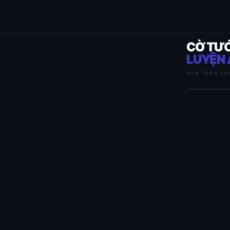
CỜ TƯ
LUYỆN 
NỀN TẢNG TH