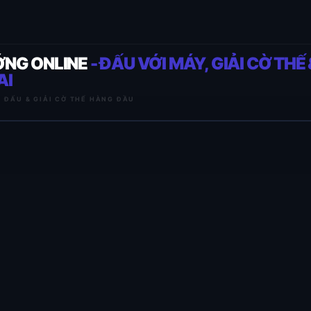
ỚNG ONLINE
- ĐẤU VỚI MÁY, GIẢI CỜ THẾ 
AI
I ĐẤU & GIẢI CỜ THẾ HÀNG ĐẦU