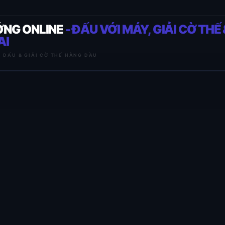
ỚNG ONLINE
- ĐẤU VỚI MÁY, GIẢI CỜ THẾ 
AI
I ĐẤU & GIẢI CỜ THẾ HÀNG ĐẦU