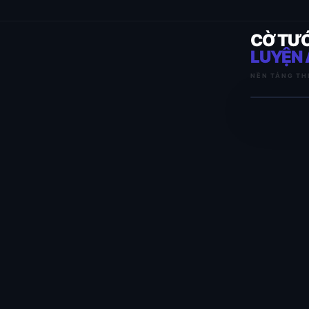
CỜ TƯ
LUYỆN 
NỀN TẢNG TH