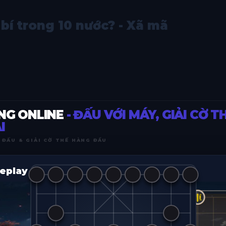
 bí trong 10 nước? - Xã mã
NG ONLINE
- ĐẤU VỚI MÁY, GIẢI CỜ T
I
 ĐẤU & GIẢI CỜ THẾ HÀNG ĐẦU
eplay