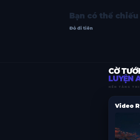
Bạn có thể chiếu
Đỏ đi tiên
CỜ TƯỚ
LUYỆN A
NỀN TẢNG THI
Video R