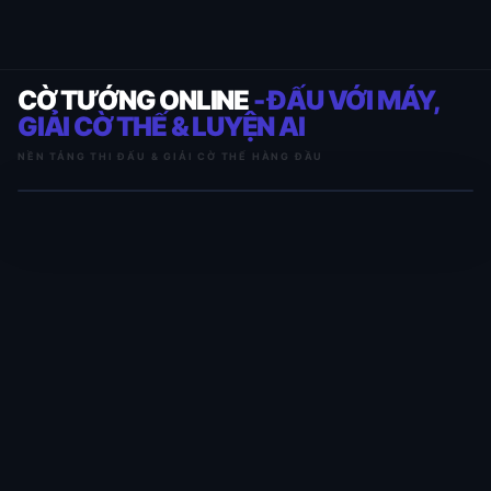
CỜ TƯỚNG ONLINE
- ĐẤU VỚI MÁY,
GIẢI CỜ THẾ & LUYỆN AI
NỀN TẢNG THI ĐẤU & GIẢI CỜ THẾ HÀNG ĐẦU