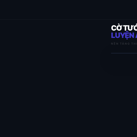
CỜ TƯ
LUYỆN 
NỀN TẢNG TH