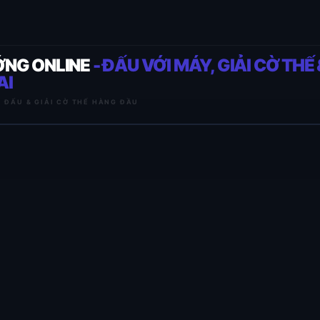
ỚNG ONLINE
- ĐẤU VỚI MÁY, GIẢI CỜ THẾ 
AI
I ĐẤU & GIẢI CỜ THẾ HÀNG ĐẦU