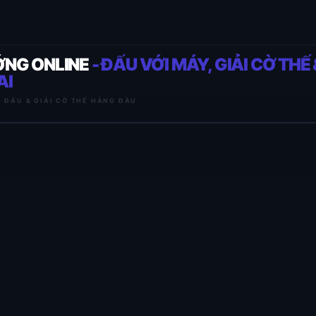
ỚNG ONLINE
- ĐẤU VỚI MÁY, GIẢI CỜ THẾ 
AI
I ĐẤU & GIẢI CỜ THẾ HÀNG ĐẦU