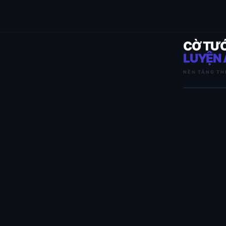
CỜ TƯ
LUYỆN 
NỀN TẢNG TH