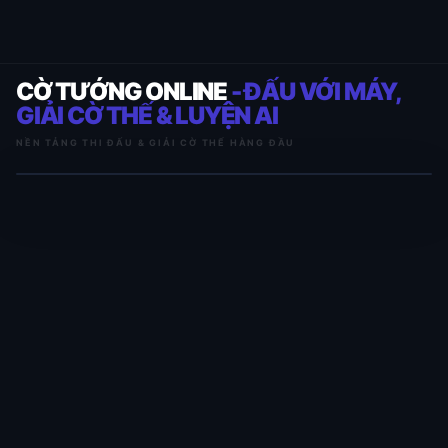
CỜ TƯỚNG ONLINE
- ĐẤU VỚI MÁY,
GIẢI CỜ THẾ & LUYỆN AI
NỀN TẢNG THI ĐẤU & GIẢI CỜ THẾ HÀNG ĐẦU