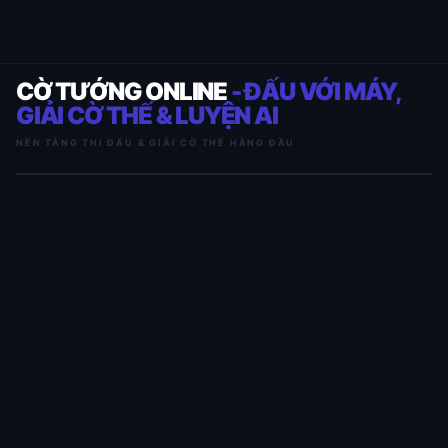
CỜ TƯỚNG ONLINE
- ĐẤU VỚI MÁY,
GIẢI CỜ THẾ & LUYỆN AI
NỀN TẢNG THI ĐẤU & GIẢI CỜ THẾ HÀNG ĐẦU