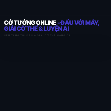
CỜ TƯỚNG ONLINE
- ĐẤU VỚI MÁY,
GIẢI CỜ THẾ & LUYỆN AI
NỀN TẢNG THI ĐẤU & GIẢI CỜ THẾ HÀNG ĐẦU