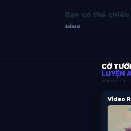
Bạn có thể chiếu
ádasd
CỜ TƯỚ
LUYỆN A
NỀN TẢNG THI
Video R