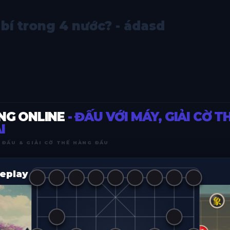
 bí trong 4 nước? - ádasd
NG ONLINE
- ĐẤU VỚI MÁY, GIẢI CỜ T
I
 ĐẤU & GIẢI CỜ THẾ HÀNG ĐẦU
eplay