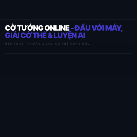
CỜ TƯỚNG ONLINE
- ĐẤU VỚI MÁY,
GIẢI CỜ THẾ & LUYỆN AI
NỀN TẢNG THI ĐẤU & GIẢI CỜ THẾ HÀNG ĐẦU