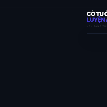
CỜ TƯ
LUYỆN 
NỀN TẢNG TH