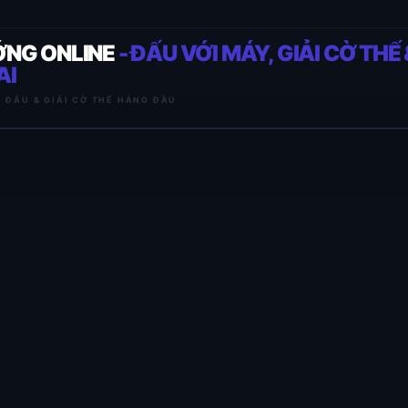
ỚNG ONLINE
- ĐẤU VỚI MÁY, GIẢI CỜ THẾ 
AI
I ĐẤU & GIẢI CỜ THẾ HÀNG ĐẦU